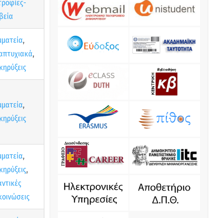
τροφίες-
βεία
μματεία
,
απτυχιακά
,
κηρύξεις
μματεία
,
κηρύξεις
μματεία
,
κηρύξεις
,
αντικές
κοινώσεις