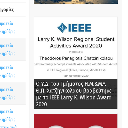
ηγορίες
μματεία
,
κηρύξεις
μματεία
,
κηρύξεις
μματεία
,
κηρύξεις
Ο Υ.Δ. του Τμήματος Η.Μ.&M.Y.
μματεία
,
Θ.Π. Χατζηνικολάου βραβεύτηκε
με το IEEE Larry K. Wilson Award
κηρύξεις
2020
μματεία
,
κηρύξεις
,
πτυχιακά