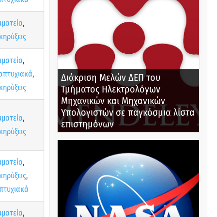
μματεία
,
κηρύξεις
μματεία
,
απτυχιακά
,
Διάκριση Μελών ΔΕΠ του
κηρύξεις
Τμήματος Ηλεκτρολόγων
Μηχανικών και Μηχανικών
Υπολογιστών σε παγκόσμια λίστα
μματεία
,
επιστημόνων
κηρύξεις
μματεία
,
κηρύξεις
,
πτυχιακά
μματεία
,