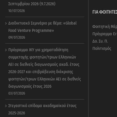
12/03/2022
Προκήρυξη Οικονομικής Υποστήριξης Μετα
Σεπτεμβρίου 2026 (9.7.2026)
10/07/2026
ΓΙΑ ΦΟΙΤΗΤΕ
Διαδικτυακό Σεμινάριο με θέμα: «Global
Πρόσκληση Εκδήλωσης Ενδιαφέροντος στο π
Φοιτητική Μέ
Food Venture Programme»
25/02/2022
των εκπαιδευτικών δραστηριοτήτων του Δη
Πρόγραμμα E
09/07/2026
έτος 2021-2022 με την ενσωμάτωση ενισχυτ
Δο. Συ. Π.
Πολιτισμός
Πρόγραμμα ΙΚΥ για χρηματοδότηση
συμμετοχής φοιτητών/τριων Ελληνικών
Έναρξης Υποβολής Αιτήσεων για τη Συμμετ
ΑΕΙ σε διεθνείς διαγωνισμούς ακαδ. έτους
18/02/2022
Άσκηση Φοιτητών του ΔΠΘ» με κωδ. ΟΠΣ 5
2026-2027 και επιβράβευση διάκρισης
φοιτητών/τριων Ελληνικών ΑΕΙ σε διεθνείς
διαγωνισμούς έτους 2026
03/07/2026
Πίνακας προσωρινών αποτελεσμάτων (Β’ ΜΕΡ
27/09/2021
Στεγαστικό επίδομα ακαδημαϊκού έτους
27985/13.07.2021 πρόσκλησης εκδήλωσης ε
2025-2026