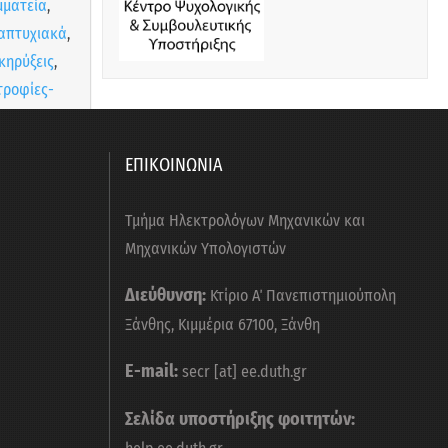
μματεία
,
απτυχιακά
,
κηρύξεις
,
τροφίες-
βεία
ΕΠΙΚΟΙΝΩΝΙΑ
μματεία
,
Τμήμα Ηλεκτρολόγων Μηχανικών και
κηρύξεις
Μηχανικών Υπολογιστών
Διεύθυνση:
Κτίριο Α΄ Πανεπιστημιούπολη
Ξάνθης, Κιμμέρια 67100, Ξάνθη
μματεία
,
κηρύξεις
E-mail:
secr [at] ee.duth.gr
Σελίδα υποστήριξης φοιτητών:
μματεία
,