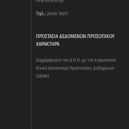
help.ee.duth.gr
απτυχιακά
,
κηρύξεις
Τηλ.:
25410 79011
μματεία
,
ΠΡΟΣΤΑΣΙΑ ΔΕΔΟΜΕΝΩΝ ΠΡΟΣΩΠΙΚΟΥ
κηρύξεις
ΧΑΡΑΚΤΗΡΑ
μματεία
,
Συμμόρφωση του Δ.Π.Θ. με τον Ευρωπαϊκό
κηρύξεις
,
Γενικό Κανονισμό Προστασίας Δεδομένων
πτυχιακά
,
(GDPR)
αντικές
κοινώσεις
μματεία
,
κηρύξεις
,
αντικές
κοινώσεις