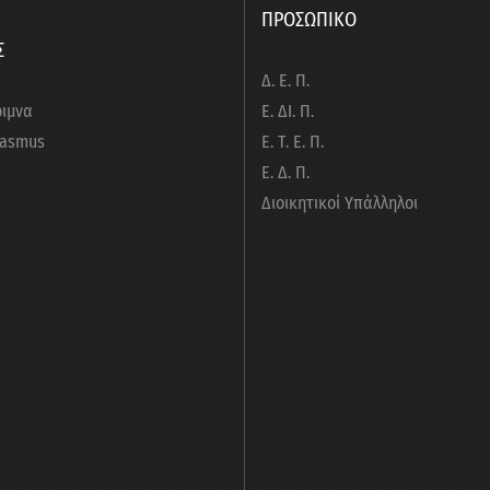
πτυχιακών Φοιτητών και Ερευνητών
Μετ
ΠΡΟΣΩΠΙΚΟ
Προ
Σ
Δ. Ε. Π.
λαίσιο υλοποίησης της Πράξης με τίτλο «Υποστήριξη
ριμνα
Ε. ΔΙ. Π.
Γρα
μοκρίτειου Πανεπιστημίου Θράκης κατά το ακαδημαϊκό
rasmus
Ε. Τ. Ε. Π.
Προ
ικής διδασκαλίας επιπρόσθετα των κύριων διαλέξεων»
Ε. Δ. Π.
Διοικητικοί Υπάλληλοι
Γρα
Προ
οχή στην Πράξη «Πρακτική
Προ
033025
Σημ
Ανα
Γρα
ΟΣ) επιλογής υποψηφίων, στο πλαίσιο της υπ’ αριθμ.
Προ
νδιαφέροντος
Σημ
Ανα