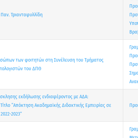
Προ
Παν. Τριανταφυλλίδη
Προ
Υπο
Βρα
Γρα
Προ
οσώπων των φοιτητών στη Συνέλευση του Τμήματος
Προ
πολογιστών του ΔΠΘ
Σημ
Ανα
σκλησης εκδήλωσης ενδιαφέροντος με ΑΔΑ:
Τίτλο “Απόκτηση Ακαδημαϊκής Διδακτικής Εμπειρίας σε
Προ
2022-2023”
Γρα
Μετ