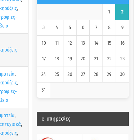
κηρύξεις
,
2
1
τροφίες-
βεία
3
4
5
6
7
8
9
10
11
12
13
14
15
16
κηρύξεις
17
18
19
20
21
22
23
μματεία
,
24
25
26
27
28
29
30
κηρύξεις
,
31
τροφίες-
βεία
μματεία
,
e-υπηρεσίες
απτυχιακά
,
κηρύξεις
,