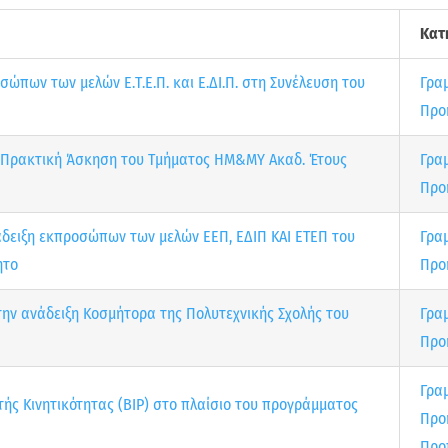
Κατ
ώπων των μελών Ε.Τ.Ε.Π. και Ε.ΔΙ.Π. στη Συνέλευση του
Γρα
Προ
ν Πρακτική Άσκηση του Τμήματος ΗΜ&ΜΥ Ακαδ. Έτους
Γρα
Προ
άδειξη εκπροσώπων των μελών ΕΕΠ, ΕΔΙΠ ΚΑΙ ΕΤΕΠ του
Γρα
ητο
Προ
ην ανάδειξη Κοσμήτορα της Πολυτεχνικής Σχολής του
Γρα
Προ
Γρα
ς Κινητικότητας (BIP) στο πλαίσιο του προγράμματος
Προ
Προ