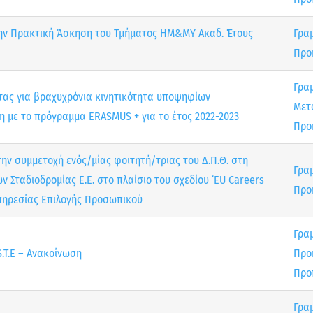
ην Πρακτική Άσκηση του Τμήματος ΗΜ&ΜΥ Ακαδ. Έτους
Γρα
Προ
Γρα
ας για βραχυχρόνια κινητικότητα υποψηφίων
Μετ
 με το πρόγραμμα ERASMUS + για το έτος 2022-2023
Προ
ν συμμετοχή ενός/μίας φοιτητή/τριας του Δ.Π.Θ. στη
Γρα
Σταδιοδρομίας Ε.Ε. στο πλαίσιο του σχεδίου ‘EU Careers
Προ
πηρεσίας Επιλογής Προσωπικού
Γρα
.T.E – Ανακοίνωση
Προ
Προ
Γρα