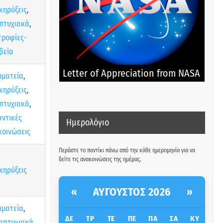
κηρύξεις
,
πτυχιακά
,
τροφίες-
βεία
Letter of Appreciation from NASA
μματεία
,
κηρύξεις
,
πτυχιακά
,
αντικές
Ημερολόγιο
κοινώσεις
Περάστε το ποντίκι πάνω από την κάθε ημερομηνία για να
δείτε τις ανακοινώσεις της ημέρας.
κηρύξεις
ΑΎΓΟΥΣΤΟΣ 2026
«
»
μματεία
,
ΔΕ
ΤΡ
ΤΕ
ΠΕ
ΠΑ
ΣΑ
ΚΥ
απτυχιακά
,