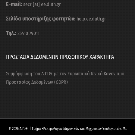
E-mail:
secr [at] ee.duth.gr
Σελίδα υποστήριξης φοιτητών:
help.ee.duth.gr
Τηλ.:
25410 79011
ΠΡΟΣΤΑΣΙΑ ΔΕΔΟΜΕΝΩΝ ΠΡΟΣΩΠΙΚΟΥ ΧΑΡΑΚΤΗΡΑ
Συμμόρφωση του Δ.Π.Θ. με τον Ευρωπαϊκό Γενικό Κανονισμό
Προστασίας Δεδομένων (GDPR)
© 2026 Δ.Π.Θ. | Τμήμα Ηλεκτρολόγων Μηχανικών και Μηχανικών Υπολογιστών. Με