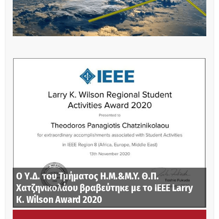
Ο Υ.Δ. του Τμήματος Η.Μ.&M.Y. Θ.Π.
Χατζηνικολάου βραβεύτηκε με το IEEE Larry
K. Wilson Award 2020