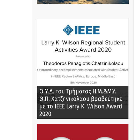
Ο Υ.Δ. του Τμήματος Η.Μ.&M.Y.
Θ.Π. Χατζηνικολάου βραβεύτηκε
με το IEEE Larry K. Wilson Award
2020