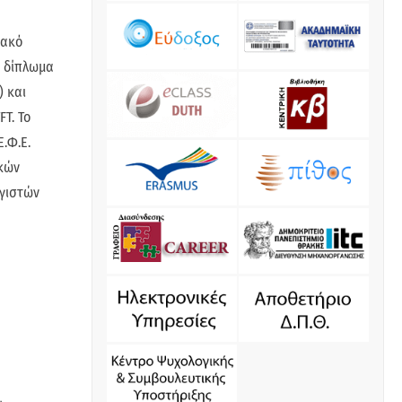
ιακό
υ δίπλωμα
) και
T. Το
.Φ.Ε.
ϊκών
ογιστών