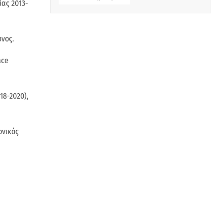
ίας 2013-
υνος.
ace
18-2020),
ονικός