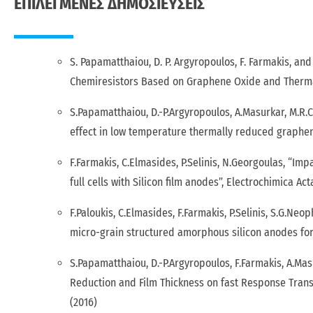
ΕΠΙΛΕΓΜΕΝΕΣ ΔΗΜΟΣΙΕΥΣΕΙΣ
S. Papamatthaiou, D. P. Argyropoulos, F. Farmakis, a
Chemiresistors Based on Graphene Oxide and Thermally
S.Papamatthaiou, D.-P.Argyropoulos, A.Masurkar, M.R.C
effect in low temperature thermally reduced graphene
F.Farmakis, C.Elmasides, P.Selinis, N.Georgoulas, “Im
full cells with Silicon film anodes”, Electrochimica Acta
F.Paloukis, C.Elmasides, F.Farmakis, P.Selinis, S.G.N
micro-grain structured amorphous silicon anodes for l
S.Papamatthaiou, D.-P.Argyropoulos, F.Farmakis, A.Mas
Reduction and Film Thickness on fast Response Trans
(2016)