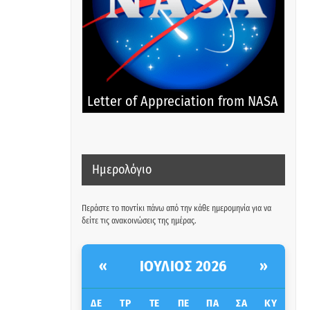
Letter of Appreciation from NASA
Ημερολόγιο
Περάστε το ποντίκι πάνω από την κάθε ημερομηνία για να
δείτε τις ανακοινώσεις της ημέρας.
ΙΟΎΛΙΟΣ 2026
«
»
ΔΕ
ΤΡ
ΤΕ
ΠΕ
ΠΑ
ΣΑ
ΚΥ