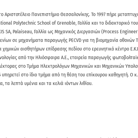
το Αριστοτέλειο Πανεπιστήμιο Θεσσαλονίκης. Το 1997 πήρε μεταπτυχ
onal Polytechnic School of Grenoble, Γαλλία και το διδακτορικό το
IS SA, Palaiseau, Γαλλία ως Μηχανικός Διεργασιών (Process Engineer
νίων σε μηχανήματα παραγωγής PECVD για τη βιομηχανία οθονών TF
χημικών αισθητήρων επίδρασης πεδίου στο ερευνητικό κέντρο Ε.Κ.Ε
νολογίας από την Ηλιόσφαιρα Α.Ε., εταιρεία παραγωγής φωτοβολτα
ε Λέκτορας στο Τμήμα Ηλεκτρολόγων Μηχανικών και Μηχανικών Υπολ
 υπηρετεί στο ίδιο τμήμα από τη θέση του επίκουρου καθηγητή. Ο κ.
 τα λεπτά υμένια και τα κελιά ιόντων λιθίου.