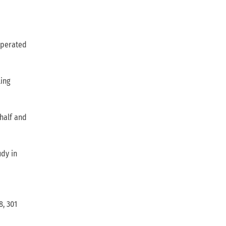
Operated
ling
 half and
udy in
, 301