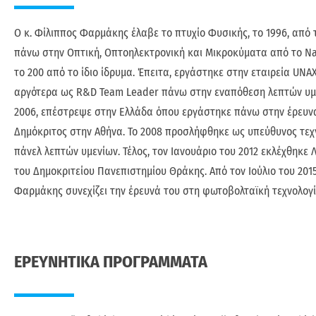
Ο κ. Φίλιππος Φαρμάκης έλαβε το πτυχίο Φυσικής, το 1996, από 
πάνω στην Οπτική, Οπτοηλεκτρονική και Μικροκύματα από το Nati
το 200 από το ίδιο ίδρυμα. Έπειτα, εργάστηκε στην εταιρεία UNAX
αργότερα ως R&D Team Leader πάνω στην εναπόθεση λεπτών υμε
2006, επέστρεψε στην Ελλάδα όπου εργάστηκε πάνω στην έρευνα 
Δημόκριτος στην Αθήνα. Το 2008 προσλήφθηκε ως υπεύθυνος τεχ
πάνελ λεπτών υμενίων. Τέλος, τον Ιανουάριο του 2012 εκλέχθηκ
του Δημοκριτείου Πανεπιστημίου Θράκης. Από τον Ιούλιο του 2015
Φαρμάκης συνεχίζει την έρευνά του στη φωτοβολταϊκή τεχνολογία,
ΕΡΕΥΝΗΤΙΚΑ ΠΡΟΓΡΑΜΜΑΤΑ