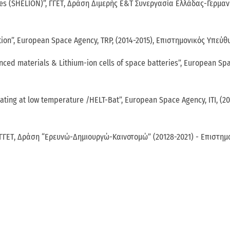
icles (SHELION)”, ΓΓΕΤ, Δράση Διμερής Ε&Τ Συνεργασία Ελλάδας-Γερμαν
ation”, European Space Agency, TRP, (2014-2015), Επιστημονικός Υπεύθ
nced materials & Lithium-ion cells of space batteries”, European Sp
ating at low temperature /HELT-Bat”, European Space Agency, ITI, (20
, ΓΓΕΤ, Δράση “Ερευνώ-Δημιουργώ-Καινοτομώ” (20128-2021) - Επιστημ