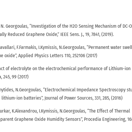
nd N. Georgoulas, “Investigation of the H2O Sensing Mechanism of DC-
 Reduced Graphene Oxide,” IEEE Sens. J., 19, 7841, (2019).
avallari, F.Farmakis, I.Kymissis, N.Georgoulas, “Permanent water swel
 oxide”, Applied Physics Letters 110, 252106 (2017)
pact of electrolyte on the electrochemical performance of Lithium-ion
, 245, 99 (2017)
eophytides, N.Georgoulas, “Electrochemical Impedance Spectroscopy st
ithium-ion batteries”, Journal of Power Sources, 331, 285, (2016)
urkar, K.Alexandrou, I.Kymissis, N.Georgoulas, “The Effect of Thermal
parent Graphene Oxide Humidity Sensors”, Procedia Engineering, 168