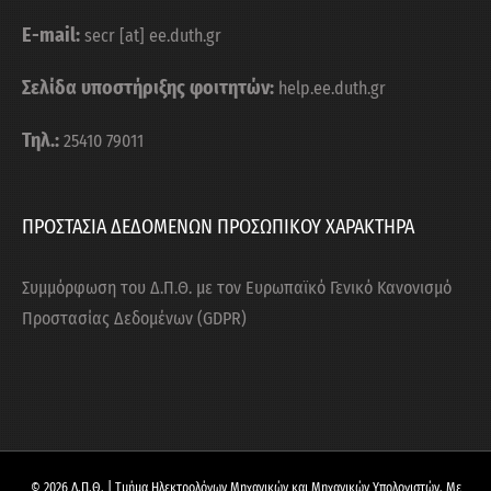
E-mail:
secr [at] ee.duth.gr
Σελίδα υποστήριξης φοιτητών:
help.ee.duth.gr
Τηλ.:
25410 79011
ΠΡΟΣΤΑΣΙΑ ΔΕΔΟΜΕΝΩΝ ΠΡΟΣΩΠΙΚΟΥ ΧΑΡΑΚΤΗΡΑ
Συμμόρφωση του Δ.Π.Θ. με τον Ευρωπαϊκό Γενικό Κανονισμό
Προστασίας Δεδομένων (GDPR)
© 2026 Δ.Π.Θ. | Τμήμα Ηλεκτρολόγων Μηχανικών και Μηχανικών Υπολογιστών. Με