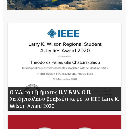
Ο Υ.Δ. του Τμήματος Η.Μ.&M.Y. Θ.Π.
Χατζηνικολάου βραβεύτηκε με το IEEE Larry K.
Wilson Award 2020