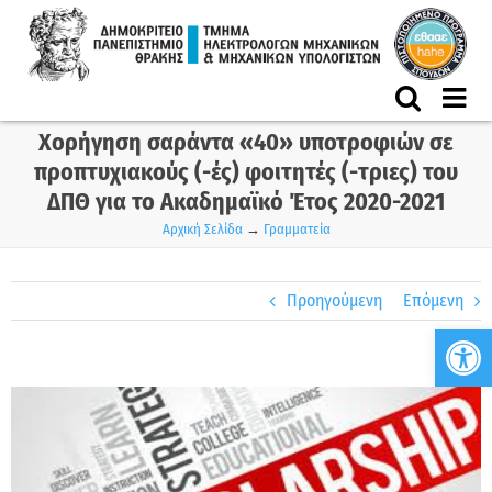
Skip
to
content
Χορήγηση σαράντα «40» υποτροφιών σε
προπτυχιακούς (-ές) φοιτητές (-τριες) του
ΔΠΘ για το Ακαδημαϊκό Έτος 2020-2021
Αρχική Σελίδα
→
Γραμματεία
Προηγούμενη
Επόμενη
Ανο