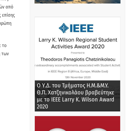
τών από
ς επίσης
Ευρώπη
ε το
ή των
Ο Υ.Δ. του Τμήματος Η.Μ.&M.Y.
Θ.Π. Χατζηνικολάου βραβεύτηκε
με το IEEE Larry K. Wilson Award
2020