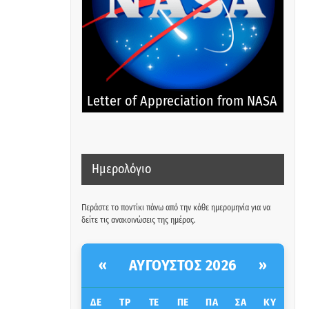
Letter of Appreciation from NASA
Ημερολόγιο
Περάστε το ποντίκι πάνω από την κάθε ημερομηνία για να
δείτε τις ανακοινώσεις της ημέρας.
ΑΎΓΟΥΣΤΟΣ 2026
«
»
ΔΕ
ΤΡ
ΤΕ
ΠΕ
ΠΑ
ΣΑ
ΚΥ