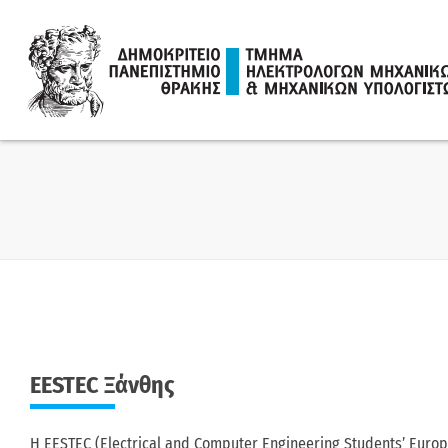
Skip
to
content
EESTEC Ξάνθης
H EESTEC (Electrical and Computer Engineering Students’ Euro