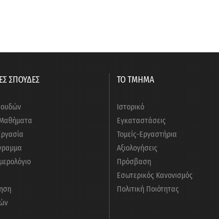
ΕΣ ΣΠΟΥΔΕΣ
ΤΟ ΤΜΗΜΑ
πουδών
Ιστορικό
 Μαθήματα
Εγκαταστάσεις
Εργασία
Τομείς-Εργαστήρια
γραμμα
Αξιολογήσεις
μερολόγιο
Πρόσβαση
Εσωτερικός Κανονισμός
ηση
Πολιτική Ποιότητας
ών