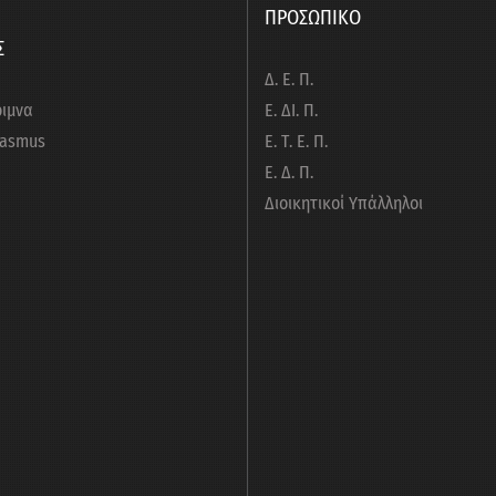
ΠΡΟΣΩΠΙΚΟ
Σ
Δ. Ε. Π.
ριμνα
Ε. ΔΙ. Π.
rasmus
Ε. Τ. Ε. Π.
Ε. Δ. Π.
Διοικητικοί Υπάλληλοι