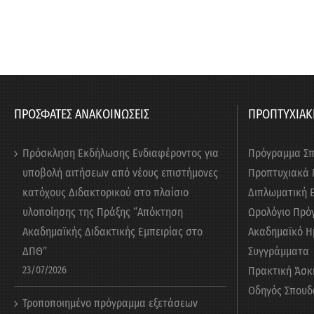
ΠΡΟΣΦΑΤΕΣ ΑΝΑΚΟΙΝΩΣΕΙΣ
ΠΡΟΠΤΥΧΙΑΚ
Πρόσκληση Εκδήλωσης Ενδιαφέροντος για
Πρόγραμμα Σ
υποβολή αιτήσεων από νέους επιστήμονες
Προπτυχιακά
κατόχους Διδακτορικού στο πλαίσιο
Διπλωματική 
υλοποίησης της Πράξης “Απόκτηση
Ωρολόγιο Πρό
Ακαδημαϊκής Διδακτικής Εμπειρίας στο
Ακαδημαϊκό Η
ΔΠΘ”
Συγγράμματα
23/07/2026
Πρακτική Άσκ
Οδηγός Σπουδ
Τροποποιημένο πρόγραμμα εξετάσεων