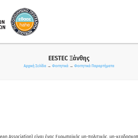
EESTEC Ξάνθης
Αρχική Σελίδα
→
Φοιτητικά
→
Φοιτητικά Παραρτήματα
pean Association) είναι ένας Ευρωπαϊκός μη-πολιτικός, μη-κερδοσκο