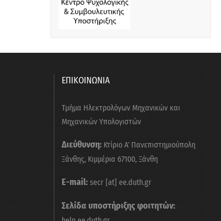
ΕΠΙΚΟΙΝΩΝΙΑ
Τμήμα Ηλεκτρολόγων Μηχανικών και
Μηχανικών Υπολογιστών
Διεύθυνση:
Κτίριο Α΄ Πανεπιστημιούπολη
Ξάνθης, Κιμμέρια 67100, Ξάνθη
E-mail:
secr [at] ee.duth.gr
Σελίδα υποστήριξης φοιτητών:
help.ee.duth.gr