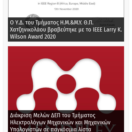
Ο Υ.Δ. του Τμήματος Η.Μ.&M.Y. Θ.Π.
Χατζηνικολάου βραβεύτηκε με το IEEE Larry K.
Wilson Award 2020
Διάκριση Μελών ΔΕΠ του Τμήματος
Ηλεκτρολόγων Μηχανικών και Μηχανικών
Υπολογιστών σε παγκόσμια λίστα