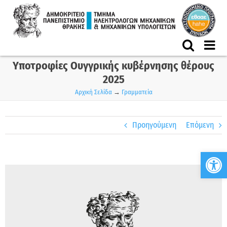
Skip
to
content
Υποτροφίες Ουγγρικής κυβέρνησης θέρους
2025
Αρχική Σελίδα
→
Γραμματεία
Προηγούμενη
Επόμενη
Ανο