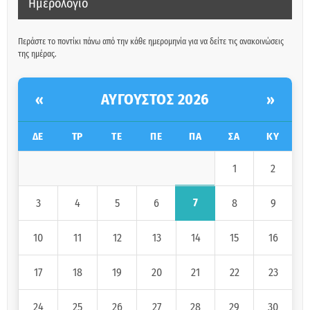
Ημερολόγιο
Περάστε το ποντίκι πάνω από την κάθε ημερομηνία για να δείτε τις ανακοινώσεις
της ημέρας.
ΑΎΓΟΥΣΤΟΣ 2026
«
»
ΔΕ
ΤΡ
ΤΕ
ΠΕ
ΠΑ
ΣΑ
ΚΥ
1
2
7
3
4
5
6
8
9
10
11
12
13
14
15
16
17
18
19
20
21
22
23
24
25
26
27
28
29
30