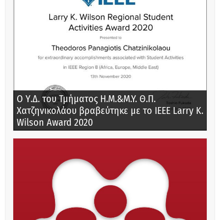
Ο Υ.Δ. του Τμήματος Η.Μ.&M.Y. Θ.Π.
Χατζηνικολάου βραβεύτηκε με το IEEE Larry K.
Wilson Award 2020