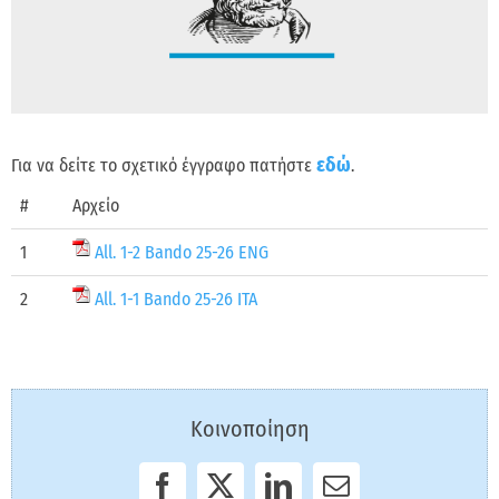
εδώ
Για να δείτε το σχετικό έγγραφο πατήστε
.
#
Αρχείο
1
All. 1-2 Bando 25-26 ENG
2
All. 1-1 Bando 25-26 ITA
Κοινοποίηση
F
X
L
E