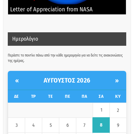
Letter of Appreciation from NASA
Ημερολόγιο
Περάστε το ποντίκι πάνω από την κάθε ημερομηνία για να δείτε τις ανακοινώσεις
της ημέρας.
ΑΎΓΟΥΣΤΟΣ 2026
«
»
ΔΕ
ΤΡ
ΤΕ
ΠΕ
ΠΑ
ΣΑ
ΚΥ
1
2
8
3
4
5
6
7
9