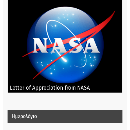
Letter of Appreciation from NASA
Ημερολόγιο