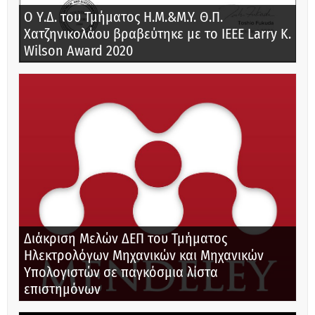
Ο Υ.Δ. του Τμήματος Η.Μ.&M.Y. Θ.Π.
Χατζηνικολάου βραβεύτηκε με το IEEE Larry K.
Wilson Award 2020
Διάκριση Μελών ΔΕΠ του Τμήματος
Ηλεκτρολόγων Μηχανικών και Μηχανικών
Υπολογιστών σε παγκόσμια λίστα
επιστημόνων