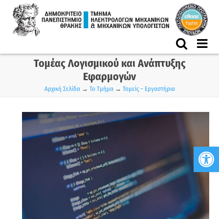
Skip
to
content
Τομέας Λογισμικού και Ανάπτυξης
Εφαρμογών
Αρχική Σελίδα
→
Το Τμήμα
→
Τομείς – Εργαστήρια
Ανο