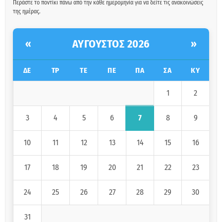
Περάστε το ποντίκι πάνω από την κάθε ημερομηνία για να δείτε τις ανακοινώσεις
της ημέρας.
ΑΎΓΟΥΣΤΟΣ 2026
«
»
ΔΕ
ΤΡ
ΤΕ
ΠΕ
ΠΑ
ΣΑ
ΚΥ
1
2
7
3
4
5
6
8
9
10
11
12
13
14
15
16
17
18
19
20
21
22
23
24
25
26
27
28
29
30
31