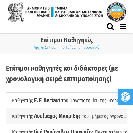
Skip
to
content
Επίτιμοι Καθηγητές
Αρχική Σελίδα
→
Το Τμήμα
→
Προσωπικό
Επίτιμοι καθηγητές και διδάκτορες (με
χρονολογική σειρά επιτιμοποίησης)
Ανο
E. F. Bertaut
Καθηγητής
του Πανεπιστημίου της Grenoble, Γαλ
Λυσίμαχος Μαυρίδης
Καθηγητής
του Τμήματος Αγρονόμων 
Ιλιά Ρομάνοβιτς Πριγκόζιν,
Καθηγητής
Πανεπιστήμιο του Β