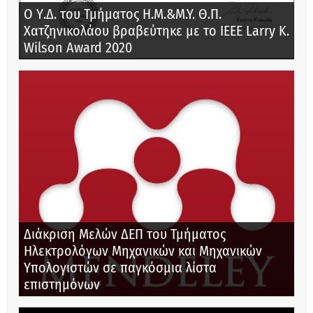
Ο Υ.Δ. του Τμήματος Η.Μ.&M.Y. Θ.Π.
Χατζηνικολάου βραβεύτηκε με το IEEE Larry K.
Wilson Award 2020
Διάκριση Μελών ΔΕΠ του Τμήματος
Ηλεκτρολόγων Μηχανικών και Μηχανικών
Υπολογιστών σε παγκόσμια λίστα
επιστημόνων