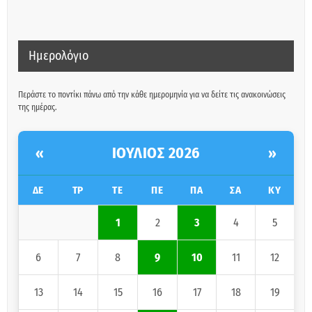
Ημερολόγιο
Περάστε το ποντίκι πάνω από την κάθε ημερομηνία για να δείτε τις ανακοινώσεις
της ημέρας.
ΙΟΎΛΙΟΣ 2026
«
»
ΔΕ
ΤΡ
ΤΕ
ΠΕ
ΠΑ
ΣΑ
ΚΥ
1
2
3
4
5
6
7
8
9
10
11
12
13
14
15
16
17
18
19