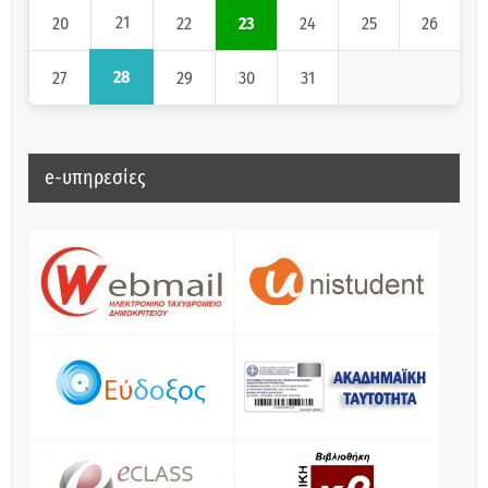
21
20
22
23
24
25
26
28
27
29
30
31
e-υπηρεσίες