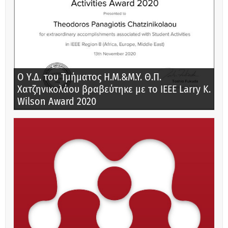
Ο Υ.Δ. του Τμήματος Η.Μ.&M.Y. Θ.Π.
Χατζηνικολάου βραβεύτηκε με το IEEE Larry K.
Wilson Award 2020