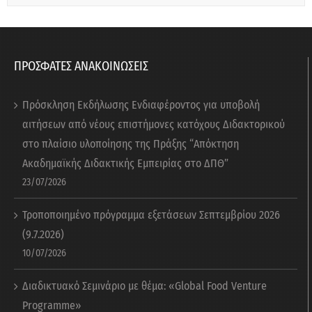
ΠΡΟΣΦΑΤΕΣ ΑΝΑΚΟΙΝΩΣΕΙΣ
Πρόσκληση Εκδήλωσης Ενδιαφέροντος για υποβολή
αιτήσεων από νέους επιστήμονες κατόχους Διδακτορικού
στο πλαίσιο υλοποίησης της Πράξης “Απόκτηση
Ακαδημαϊκής Διδακτικής Εμπειρίας στο ΔΠΘ”
23/07/2026
Τροποποιημένο πρόγραμμα εξετάσεων Σεπτεμβρίου 2026
(9.7.2026)
10/07/2026
Διαδικτυακό Σεμινάριο με θέμα: «Global Food Venture
Programme»