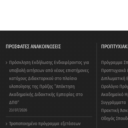
ΠΡΟΣΦΑΤΕΣ ΑΝΑΚΟΙΝΩΣΕΙΣ
ΠΡΟΠΤΥΧΙΑΚ
Πρόσκληση Εκδήλωσης Ενδιαφέροντος για
Πρόγραμμα Σ
υποβολή αιτήσεων από νέους επιστήμονες
Προπτυχιακά
κατόχους Διδακτορικού στο πλαίσιο
Διπλωματική 
υλοποίησης της Πράξης “Απόκτηση
Ωρολόγιο Πρό
Ακαδημαϊκής Διδακτικής Εμπειρίας στο
Ακαδημαϊκό Η
ΔΠΘ”
Συγγράμματα
23/07/2026
Πρακτική Άσκ
Οδηγός Σπουδ
Τροποποιημένο πρόγραμμα εξετάσεων