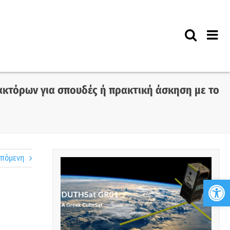
κτόρων για σπουδές ή πρακτική άσκηση με το
πόμενη
Ανο