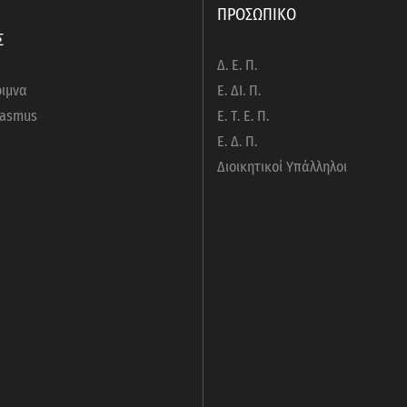
ΠΡΟΣΩΠΙΚΟ
Σ
Δ. Ε. Π.
ριμνα
Ε. ΔΙ. Π.
rasmus
Ε. Τ. Ε. Π.
Ε. Δ. Π.
Διοικητικοί Υπάλληλοι