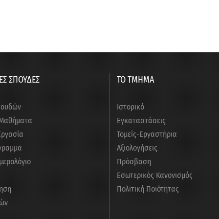
ΕΣ ΣΠΟΥΔΕΣ
ΤΟ ΤΜΗΜΑ
πουδών
Ιστορικό
 Μαθήματα
Εγκαταστάσεις
Εργασία
Τομείς-Εργαστήρια
γραμμα
Αξιολογήσεις
μερολόγιο
Πρόσβαση
Εσωτερικός Κανονισμός
ηση
Πολιτική Ποιότητας
ών