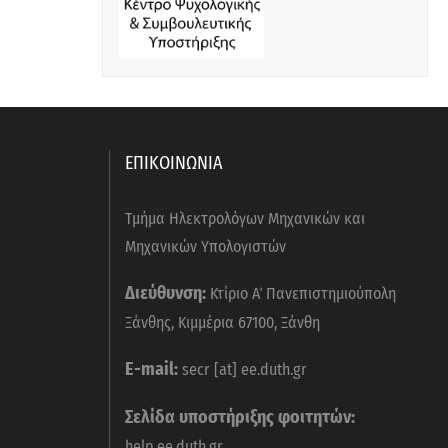
ΕΠΙΚΟΙΝΩΝΙΑ
Τμήμα Ηλεκτρολόγων Μηχανικών και
Μηχανικών Υπολογιστών
Διεύθυνση:
Κτίριο Α΄ Πανεπιστημιούπολη
Ξάνθης, Κιμμέρια 67100, Ξάνθη
E-mail:
secr [at] ee.duth.gr
Σελίδα υποστήριξης φοιτητών:
help.ee.duth.gr