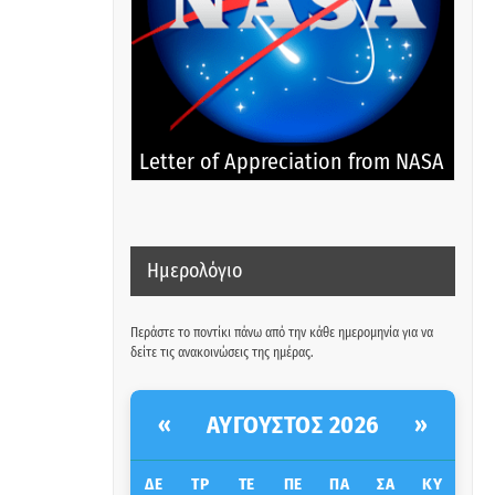
Letter of Appreciation from NASA
Ημερολόγιο
Περάστε το ποντίκι πάνω από την κάθε ημερομηνία για να
δείτε τις ανακοινώσεις της ημέρας.
ΑΎΓΟΥΣΤΟΣ 2026
«
»
ΔΕ
ΤΡ
ΤΕ
ΠΕ
ΠΑ
ΣΑ
ΚΥ