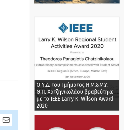
Ο Υ.Δ. του Τμήματος Η.Μ.&M.Y.
Θ.Π. Χατζηνικολάου βραβεύτηκε
με το IEEE Larry K. Wilson Award
2020
nkedIn
Email