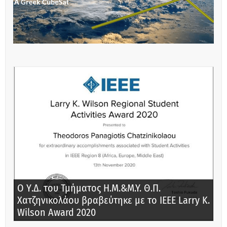
Ο Υ.Δ. του Τμήματος Η.Μ.&M.Y. Θ.Π.
Χατζηνικολάου βραβεύτηκε με το IEEE Larry K.
Wilson Award 2020