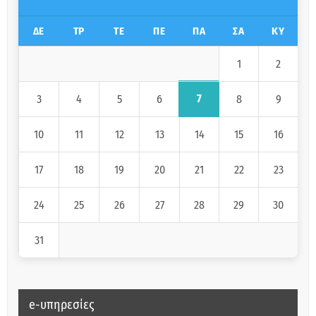
ΔΕ
ΤΡ
ΤΕ
ΠΕ
ΠΑ
ΣΑ
ΚΥ
1
2
7
3
4
5
6
8
9
10
11
12
13
14
15
16
17
18
19
20
21
22
23
24
25
26
27
28
29
30
31
e-υπηρεσίες