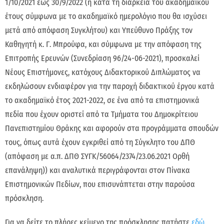
1/10/2021 έως 30/9/2022 (ή κατά τη διάρκεια του ακαδημαϊκού
έτους σύμφωνα με το ακαδημαϊκό ημερολόγιο που θα ισχύσει
μετά από απόφαση Συγκλήτου) και Υπεύθυνo Πράξης τoν
Καθηγητή κ. Γ. Μπρούφα, και σύμφωνα με την απόφαση της
Επιτροπής Ερευνών (Συνεδρίαση 96/24-06-2021), προσκαλεί
Νέους Επιστήμονες, κατόχους Διδακτορικού Διπλώματος να
εκδηλώσουν ενδιαφέρον για την παροχή διδακτικού έργου κατά
το ακαδημαϊκό έτος 2021-2022, σε ένα από τα επιστημονικά
πεδία που έχουν οριστεί από τα Τμήματα του Δημοκρίτειου
Πανεπιστημίου Θράκης και αφορούν στα προγράμματα σπουδών
τους, όπως αυτά έχουν εγκριθεί από τη Σύγκλητο του ΔΠΘ
(απόφαση με α.π. ΔΠΘ ΣΥΓΚ/56064/2374/23.06.2021 Ορθή
επανάληψη)) και αναλυτικά περιγράφονται στον Πίνακα
Επιστημονικών Πεδίων, που επισυνάπτεται στην παρούσα
πρόσκληση.
Για να δείτε το πλήρες κείμενο της πρόσκλησης πατήστε
εδώ
.