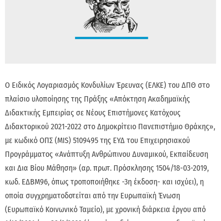
O Ειδικός Λογαριασμός Κονδυλίων Έρευνας (ΕΛΚΕ) του ΔΠΘ στο
πλαίσιο υλοποίησης της Πράξης «Απόκτηση Ακαδημαϊκής
Διδακτικής Εμπειρίας σε Νέους Επιστήμονες Κατόχους
Διδακτορικού 2021-2022 στο Δημοκρίτειο Πανεπιστήμιο Θράκης»,
με κωδικό ΟΠΣ (MIS) 5109495 της ΕΥΔ του Επιχειρησιακού
Προγράμματος «Ανάπτυξη Ανθρώπινου Δυναμικού, Εκπαίδευση
και Δια Βίου Μάθηση» (αρ. πρωτ. Πρόσκλησης 1504/18-03-2019,
κωδ. ΕΔΒΜ96, όπως τροποποιήθηκε -3η έκδοση- και ισχύει), η
οποία συγχρηματοδοτείται από την Ευρωπαϊκή Ένωση
(Ευρωπαϊκό Κοινωνικό Ταμείο), με χρονική διάρκεια έργου από