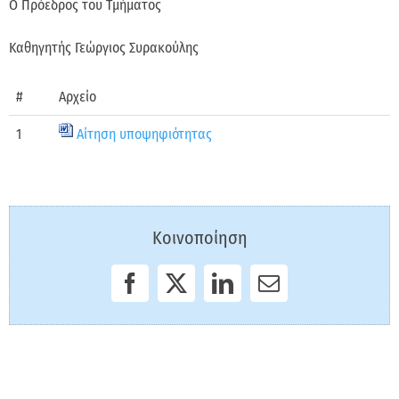
Ο Πρόεδρος του Τμήματος
Καθηγητής Γεώργιος Συρακούλης
#
Αρχείο
1
Αίτηση υποψηφιότητας
Κοινοποίηση
F
X
L
E
a
i
m
c
n
a
e
k
i
b
e
l