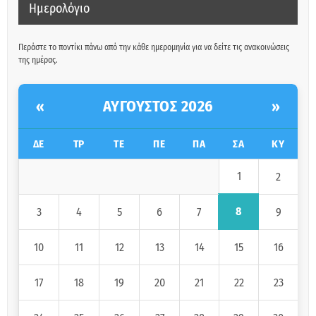
Ημερολόγιο
Περάστε το ποντίκι πάνω από την κάθε ημερομηνία για να δείτε τις ανακοινώσεις
της ημέρας.
ΑΎΓΟΥΣΤΟΣ 2026
«
»
ΔΕ
ΤΡ
ΤΕ
ΠΕ
ΠΑ
ΣΑ
ΚΥ
1
2
8
3
4
5
6
7
9
10
11
12
13
14
15
16
17
18
19
20
21
22
23