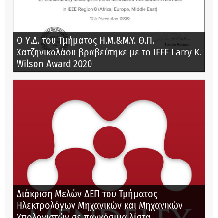
Ο Υ.Δ. του Τμήματος Η.Μ.&M.Y. Θ.Π.
Χατζηνικολάου βραβεύτηκε με το IEEE Larry K.
Wilson Award 2020
Διάκριση Μελών ΔΕΠ του Τμήματος
Ηλεκτρολόγων Μηχανικών και Μηχανικών
Υπολογιστών σε παγκόσμια λίστα