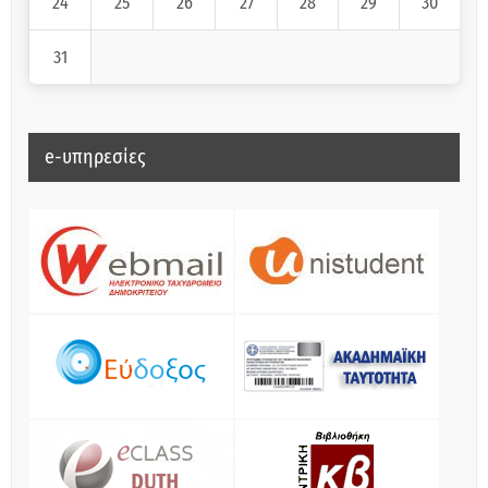
24
25
26
27
28
29
30
31
e-υπηρεσίες