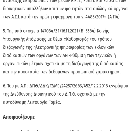
ανάδειξης εκπροσώπων των μελών Ε.Ε.Π., Ε.ΔΙ.Π. και Ε.Τ.Ε.Π., των
διοικητικών υπαλλήλων και των φοιτητών στα συλλογικά όργανα
των Α.Ε.Ι. κατά την πρώτη εφαρμογή του ν. 4485/2017» (Α΄114)
5. Της υπό στοιχεία 147084/Ζ1/16.11.2021 (Β’ 5364) Κοινής
Υπουργικής Απόφασης με θέμα «Καθορισμός του τρόπου
διεξαγωγής της ηλεκτρονικής ψηφοφορίας των εκλογικών
διαδικασιών των οργάνων των ΑΕΙ-Ρύθμιση των τεχνικών ή
οργανωτικών μέτρων σχετικά με τη διεξαγωγή της διαδικασίας
και την προστασία των δεδομένων προσωπικού χαρακτήρα».
6. Του με Α.Π.: ΔΠΘ/ΔΔΚ/ΤΔΜΕ/24257/2663/452/12.2.2018 εγγράφου
της Διεύθυνσης Διοικητικού του Δ.Π.Θ. σχετικά με την
αυτοδύναμη λειτουργία Τομέα.
Αποφασίζουμε