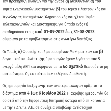
α)
Την προκήρυξη εκλογών για την ανάδειξη Διευθυντών:
του
β)
Τομέα Ενεργειακών Συστημάτων,
του Τομέα Ηλεκτρονικής και
γ)
Τεχνολογίας Συστημάτων Πληροφορικής και
του Τομέα
Τηλεπικοινωνιών και Διαστημικής, για θητεία ενός (1)
από 01-09-2022 έως 31-08-2023
ακαδημαϊκού έτους
,
σύμφωνα με τα προβλεπόμενα στις ανωτέρω διατάξεις.
α)
β)
Οι Τομείς
Φυσικής και Εφαρμοσμένων Μαθηματικών και
Λογισμικού και Ανάπτυξης Εφαρμογών έχουν λιγότερα από 5
6ο σχετικό
ενεργά μέλη ΔΕΠ και σύμφωνα με το
θεωρούνται μη
αυτοδύναμοι. Ως εκ τούτου δεν εκλέγουν Διευθυντή.
Ως ημερομηνία διεξαγωγής των ανωτέρω εκλογών ορίζεται το
από 4 έως 6 Ιουλίου 2022
διάστημα
. Η ακριβής ημερομηνία θα
οριστεί από την Εφορευτική Επιτροπή ύστερα από επικοινωνία
με την Ε.Δ.Υ.Τ.Ε. Α.Ε., σε συνέχεια υποβολής αντίστοιχου