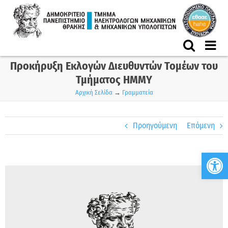
Skip
to
content
Προκήρυξη Εκλογών Διευθυντών Τομέων του
Τμήματος ΗΜΜΥ
Αρχική Σελίδα
→
Γραμματεία
Προηγούμενη
Επόμενη
Ανο