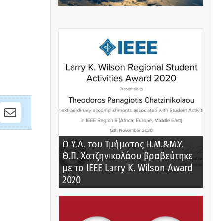
nkedIn
Email
Ο Υ.Δ. του Τμήματος Η.Μ.&M.Y.
Θ.Π. Χατζηνικολάου βραβεύτηκε
με το IEEE Larry K. Wilson Award
2020