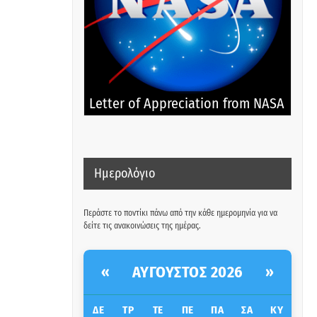
Letter of Appreciation from NASA
Ημερολόγιο
Περάστε το ποντίκι πάνω από την κάθε ημερομηνία για να
δείτε τις ανακοινώσεις της ημέρας.
ΑΎΓΟΥΣΤΟΣ 2026
«
»
ΔΕ
ΤΡ
ΤΕ
ΠΕ
ΠΑ
ΣΑ
ΚΥ