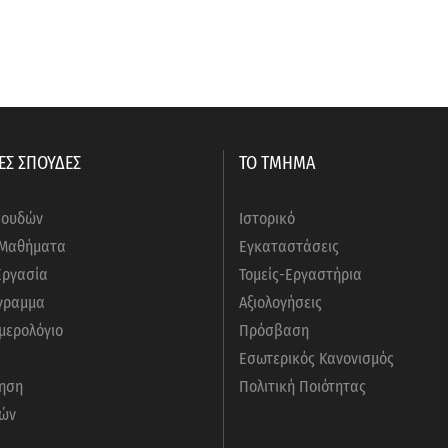
ΕΣ ΣΠΟΥΔΕΣ
ΤΟ ΤΜΗΜΑ
πουδών
Ιστορικό
 Μαθήματα
Εγκαταστάσεις
Εργασία
Τομείς-Εργαστήρια
γραμμα
Αξιολογήσεις
μερολόγιο
Πρόσβαση
Εσωτερικός Κανονισμός
ηση
Πολιτική Ποιότητας
ών