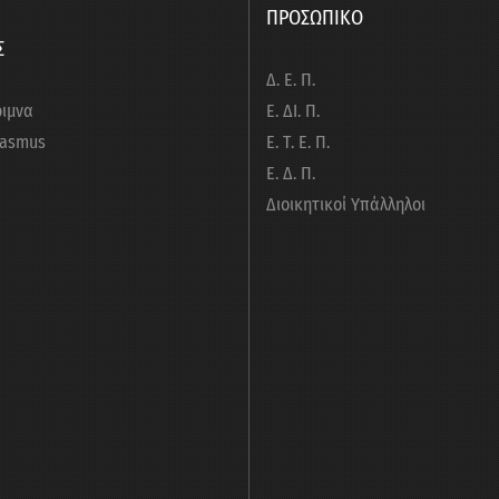
ΠΡΟΣΩΠΙΚΟ
Σ
Δ. Ε. Π.
ριμνα
Ε. ΔΙ. Π.
rasmus
Ε. Τ. Ε. Π.
Ε. Δ. Π.
Διοικητικοί Υπάλληλοι