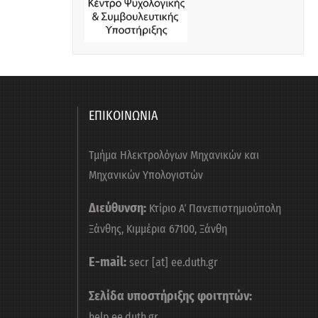
ΕΠΙΚΟΙΝΩΝΙΑ
Τμήμα Ηλεκτρολόγων Μηχανικών και
Μηχανικών Υπολογιστών
Διεύθυνση:
Κτίριο Α΄ Πανεπιστημιούπολη
Ξάνθης, Κιμμέρια 67100, Ξάνθη
E-mail:
secr [at] ee.duth.gr
Σελίδα υποστήριξης φοιτητών:
help.ee.duth.gr