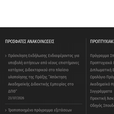
ΠΡΟΣΦΑΤΕΣ ΑΝΑΚΟΙΝΩΣΕΙΣ
ΠΡΟΠΤΥΧΙΑΚ
Πρόσκληση Εκδήλωσης Ενδιαφέροντος για
Πρόγραμμα Σ
υποβολή αιτήσεων από νέους επιστήμονες
Προπτυχιακά
κατόχους Διδακτορικού στο πλαίσιο
Διπλωματική 
υλοποίησης της Πράξης “Απόκτηση
Ωρολόγιο Πρό
Ακαδημαϊκής Διδακτικής Εμπειρίας στο
Ακαδημαϊκό Η
ΔΠΘ”
Συγγράμματα
23/07/2026
Πρακτική Άσκ
Οδηγός Σπουδ
Τροποποιημένο πρόγραμμα εξετάσεων